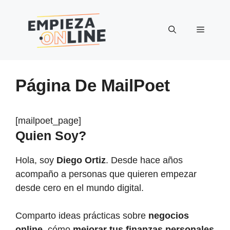
Saltar
al
Menú
contenido
Página De MailPoet
[mailpoet_page]
Quien Soy?
Hola, soy
Diego Ortiz
. Desde hace años
acompaño a personas que quieren empezar
desde cero en el mundo digital.
Comparto ideas prácticas sobre
negocios
online
, cómo
mejorar tus finanzas personales